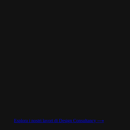
Esplora i nostri lavori di
Design Consultancy
⟶