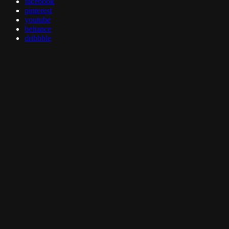
facebook
pinterest
youtube
behance
dribbble