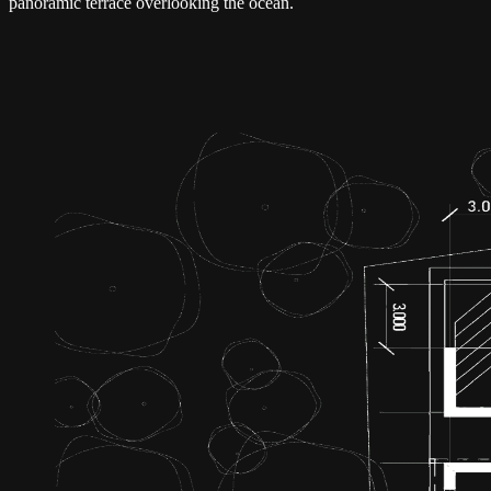
panoramic terrace overlooking the ocean.