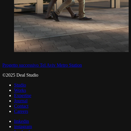
Progetto successivo
Tel Aviv Metro Station
©2025 Deal Studio
Studio
Works
Expertise
Journal
Contact
Careers
linkedin
instagram